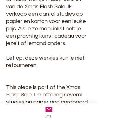
van de Xmas Flash Sale. Ik
verkoop een aantal studies op
papier en karton voor een leuke
prijs. Als je ze mooi inlijst heb je
een prachtig kunst cadeau voor
jezelf of iemand anders.
Let op; deze werkjes kun je niet
retourneren.
This piece is part of the Xmas
Flash Sale. I’m offering several
studies on paper and cardboard
at a great price. When nicely
Email
framed, they make a wonderful
art gift for yourself or someone
else.