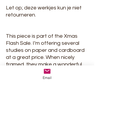
Let op; deze werkjes kun je niet
retourneren.
This piece is part of the Xmas
Flash Sale. I’m offering several
studies on paper and cardboard
at a great price. When nicely
framed, they make a wonderful
art gift for yourself or someone
Email
else.
Please note: these pieces cannot
be returned.