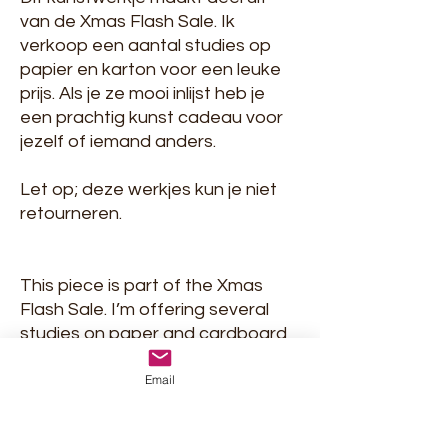
van de Xmas Flash Sale. Ik
verkoop een aantal studies op
papier en karton voor een leuke
prijs. Als je ze mooi inlijst heb je
een prachtig kunst cadeau voor
jezelf of iemand anders.
Let op; deze werkjes kun je niet
retourneren.
This piece is part of the Xmas
Flash Sale. I’m offering several
studies on paper and cardboard
at a great price. When nicely
Email
framed, they make a wonderful
art gift for yourself or someone
else.