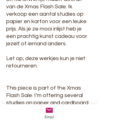
van de Xmas Flash Sale. Ik
verkoop een aantal studies op
papier en karton voor een leuke
prijs. Als je ze mooi inlijst heb je
een prachtig kunst cadeau voor
jezelf of iemand anders.
Let op; deze werkjes kun je niet
retourneren.
This piece is part of the Xmas
Flash Sale. I’m offering several
studies on paper and cardboard
at a great price. When nicely
Email
framed, they make a wonderful
art gift for yourself or someone
else.